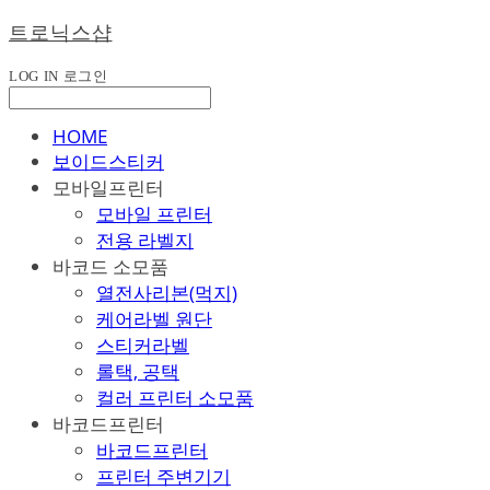
트로닉스샵
LOG IN
로그인
HOME
보이드스티커
모바일프린터
모바일 프린터
전용 라벨지
바코드 소모품
열전사리본(먹지)
케어라벨 원단
스티커라벨
롤택, 공택
컬러 프린터 소모품
바코드프린터
바코드프린터
프린터 주변기기