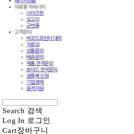
패키지상품
의류용 악세서리
사이즈링
실고리
군번줄
고객문의
바코드프린터 대여
자료실
상품문의
배송문의
제품 견적문의
보이드 견적문의
샘플북 신청
기업결제
원격지원
Search
검색
Log In
로그인
Cart
장바구니