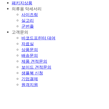
패키지상품
의류용 악세서리
사이즈링
실고리
군번줄
고객문의
바코드프린터 대여
자료실
상품문의
배송문의
제품 견적문의
보이드 견적문의
샘플북 신청
기업결제
원격지원