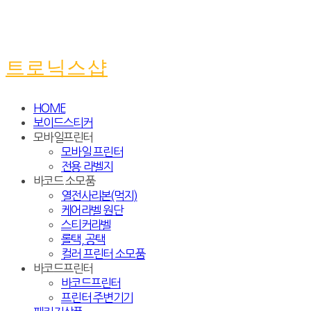
트로닉스샵
HOME
보이드스티커
모바일프린터
모바일 프린터
전용 라벨지
바코드 소모품
열전사리본(먹지)
케어라벨 원단
스티커라벨
롤택, 공택
컬러 프린터 소모품
바코드프린터
바코드프린터
프린터 주변기기