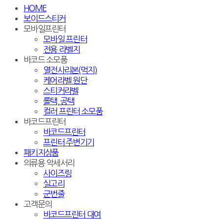
HOME
보이드스티커
모바일프린터
모바일 프린터
전용 라벨지
바코드 소모품
열전사리본(먹지)
케어라벨 원단
스티커라벨
롤택, 공택
컬러 프린터 소모품
바코드프린터
바코드프린터
프린터 주변기기
패키지상품
의류용 악세서리
사이즈링
실고리
군번줄
고객문의
바코드프린터 대여