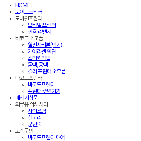
HOME
보이드스티커
모바일프린터
모바일 프린터
전용 라벨지
바코드 소모품
열전사리본(먹지)
케어라벨 원단
스티커라벨
롤택, 공택
컬러 프린터 소모품
바코드프린터
바코드프린터
프린터 주변기기
패키지상품
의류용 악세서리
사이즈링
실고리
군번줄
고객문의
바코드프린터 대여