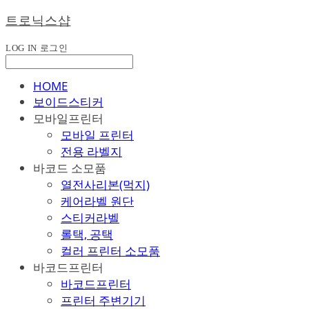
트로닉스샵
LOG IN
로그인
HOME
보이드스티커
모바일프린터
모바일 프린터
전용 라벨지
바코드 소모품
열전사리본(먹지)
케어라벨 원단
스티커라벨
롤택, 공택
컬러 프린터 소모품
바코드프린터
바코드프린터
프린터 주변기기