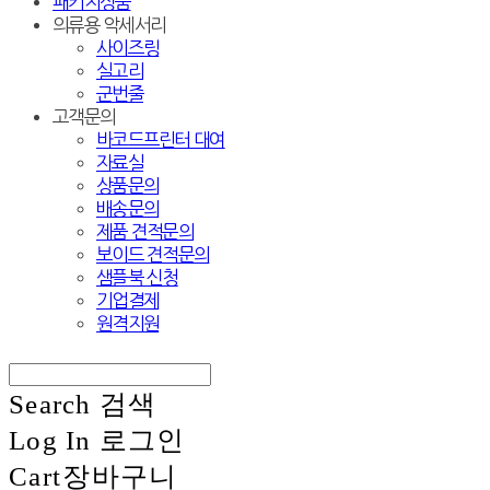
패키지상품
의류용 악세서리
사이즈링
실고리
군번줄
고객문의
바코드프린터 대여
자료실
상품문의
배송문의
제품 견적문의
보이드 견적문의
샘플북 신청
기업결제
원격지원
Search
검색
Log In
로그인
Cart
장바구니