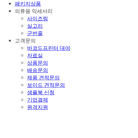
패키지상품
의류용 악세서리
사이즈링
실고리
군번줄
고객문의
바코드프린터 대여
자료실
상품문의
배송문의
제품 견적문의
보이드 견적문의
샘플북 신청
기업결제
원격지원