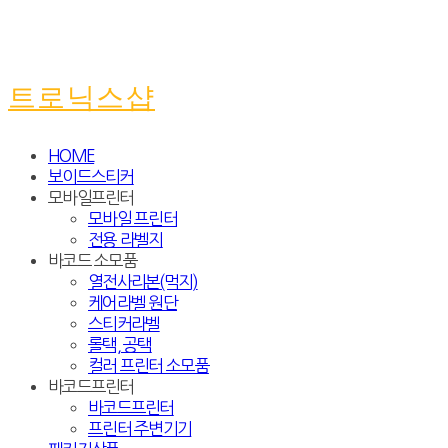
트로닉스샵
HOME
보이드스티커
모바일프린터
모바일 프린터
전용 라벨지
바코드 소모품
열전사리본(먹지)
케어라벨 원단
스티커라벨
롤택, 공택
컬러 프린터 소모품
바코드프린터
바코드프린터
프린터 주변기기