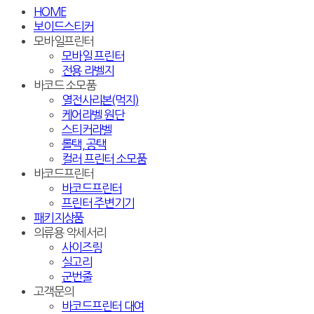
HOME
보이드스티커
모바일프린터
모바일 프린터
전용 라벨지
바코드 소모품
열전사리본(먹지)
케어라벨 원단
스티커라벨
롤택, 공택
컬러 프린터 소모품
바코드프린터
바코드프린터
프린터 주변기기
패키지상품
의류용 악세서리
사이즈링
실고리
군번줄
고객문의
바코드프린터 대여