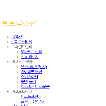
트로닉스샵
HOME
보이드스티커
모바일프린터
모바일 프린터
전용 라벨지
바코드 소모품
열전사리본(먹지)
케어라벨 원단
스티커라벨
롤택, 공택
컬러 프린터 소모품
바코드프린터
바코드프린터
프린터 주변기기