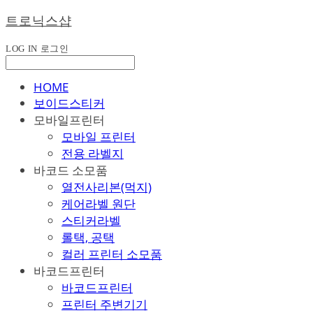
트로닉스샵
LOG IN
로그인
HOME
보이드스티커
모바일프린터
모바일 프린터
전용 라벨지
바코드 소모품
열전사리본(먹지)
케어라벨 원단
스티커라벨
롤택, 공택
컬러 프린터 소모품
바코드프린터
바코드프린터
프린터 주변기기