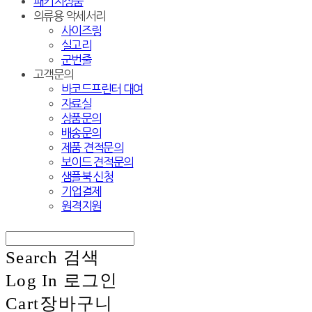
패키지상품
의류용 악세서리
사이즈링
실고리
군번줄
고객문의
바코드프린터 대여
자료실
상품문의
배송문의
제품 견적문의
보이드 견적문의
샘플북 신청
기업결제
원격지원
Search
검색
Log In
로그인
Cart
장바구니