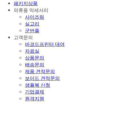
패키지상품
의류용 악세서리
사이즈링
실고리
군번줄
고객문의
바코드프린터 대여
자료실
상품문의
배송문의
제품 견적문의
보이드 견적문의
샘플북 신청
기업결제
원격지원