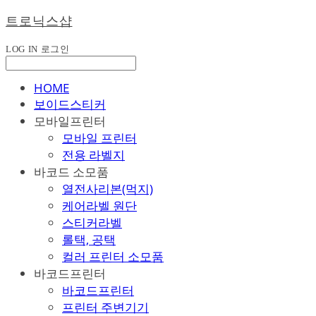
트로닉스샵
LOG IN
로그인
HOME
보이드스티커
모바일프린터
모바일 프린터
전용 라벨지
바코드 소모품
열전사리본(먹지)
케어라벨 원단
스티커라벨
롤택, 공택
컬러 프린터 소모품
바코드프린터
바코드프린터
프린터 주변기기