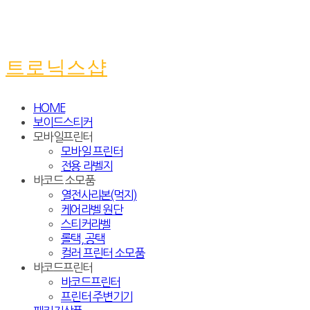
트로닉스샵
HOME
보이드스티커
모바일프린터
모바일 프린터
전용 라벨지
바코드 소모품
열전사리본(먹지)
케어라벨 원단
스티커라벨
롤택, 공택
컬러 프린터 소모품
바코드프린터
바코드프린터
프린터 주변기기