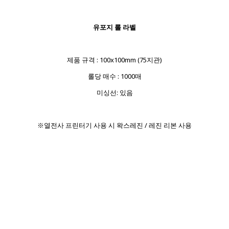
유포지 롤 라벨
제품 규격 : 100x100mm (75지관)
롤당 매수 : 1000매
미싱선: 있음
※열전사 프린터기 사용 시 왁스레진 / 레진 리본 사용