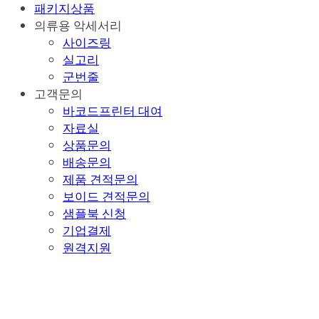
패키지상품
의류용 악세서리
사이즈링
실고리
군번줄
고객문의
바코드프린터 대여
자료실
상품문의
배송문의
제품 견적문의
보이드 견적문의
샘플북 신청
기업결제
원격지원