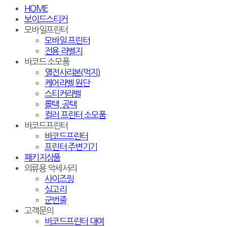
HOME
보이드스티커
모바일프린터
모바일 프린터
전용 라벨지
바코드 소모품
열전사리본(먹지)
케어라벨 원단
스티커라벨
롤택, 공택
컬러 프린터 소모품
바코드프린터
바코드프린터
프린터 주변기기
패키지상품
의류용 악세서리
사이즈링
실고리
군번줄
고객문의
바코드프린터 대여