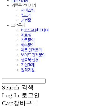
패키지상품
의류용 악세서리
사이즈링
실고리
군번줄
고객문의
바코드프린터 대여
자료실
상품문의
배송문의
제품 견적문의
보이드 견적문의
샘플북 신청
기업결제
원격지원
Search
검색
Log In
로그인
Cart
장바구니