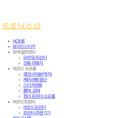
트로닉스샵
HOME
보이드스티커
모바일프린터
모바일 프린터
전용 라벨지
바코드 소모품
열전사리본(먹지)
케어라벨 원단
스티커라벨
롤택, 공택
컬러 프린터 소모품
바코드프린터
바코드프린터
프린터 주변기기