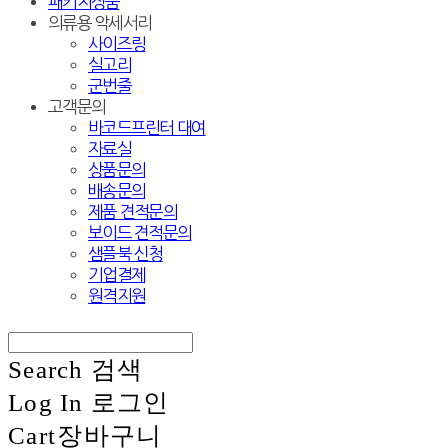
패키지상품
의류용 악세서리
사이즈링
실고리
군번줄
고객문의
바코드프린터 대여
자료실
상품문의
배송문의
제품 견적문의
보이드 견적문의
샘플북 신청
기업결제
원격지원
Search
검색
Log In
로그인
Cart
장바구니