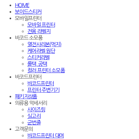
HOME
보이드스티커
모바일프린터
모바일 프린터
전용 라벨지
바코드 소모품
열전사리본(먹지)
케어라벨 원단
스티커라벨
롤택, 공택
컬러 프린터 소모품
바코드프린터
바코드프린터
프린터 주변기기
패키지상품
의류용 악세서리
사이즈링
실고리
군번줄
고객문의
바코드프린터 대여