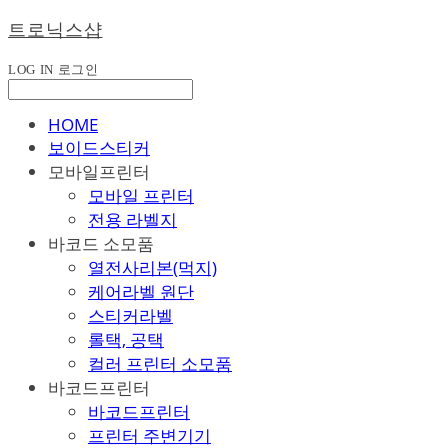
트로닉스샵
LOG IN
로그인
HOME
보이드스티커
모바일프린터
모바일 프린터
전용 라벨지
바코드 소모품
열전사리본(먹지)
케어라벨 원단
스티커라벨
롤택, 공택
컬러 프린터 소모품
바코드프린터
바코드프린터
프린터 주변기기