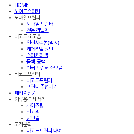
HOME
보이드스티커
모바일프린터
모바일 프린터
전용 라벨지
바코드 소모품
열전사리본(먹지)
케어라벨 원단
스티커라벨
롤택, 공택
컬러 프린터 소모품
바코드프린터
바코드프린터
프린터 주변기기
패키지상품
의류용 악세서리
사이즈링
실고리
군번줄
고객문의
바코드프린터 대여