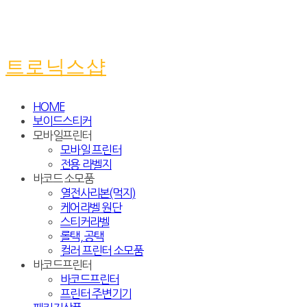
트로닉스샵
HOME
보이드스티커
모바일프린터
모바일 프린터
전용 라벨지
바코드 소모품
열전사리본(먹지)
케어라벨 원단
스티커라벨
롤택, 공택
컬러 프린터 소모품
바코드프린터
바코드프린터
프린터 주변기기