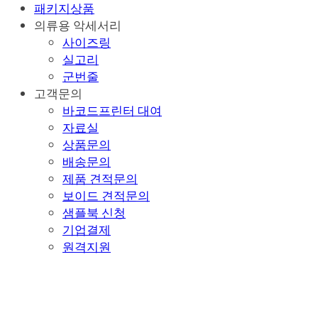
패키지상품
의류용 악세서리
사이즈링
실고리
군번줄
고객문의
바코드프린터 대여
자료실
상품문의
배송문의
제품 견적문의
보이드 견적문의
샘플북 신청
기업결제
원격지원