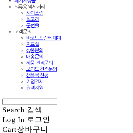
패키지상품
의류용 악세서리
사이즈링
실고리
군번줄
고객문의
바코드프린터 대여
자료실
상품문의
배송문의
제품 견적문의
보이드 견적문의
샘플북 신청
기업결제
원격지원
Search
검색
Log In
로그인
Cart
장바구니