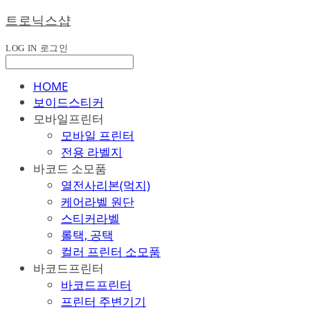
트로닉스샵
LOG IN
로그인
HOME
보이드스티커
모바일프린터
모바일 프린터
전용 라벨지
바코드 소모품
열전사리본(먹지)
케어라벨 원단
스티커라벨
롤택, 공택
컬러 프린터 소모품
바코드프린터
바코드프린터
프린터 주변기기