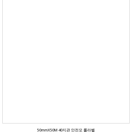
50mmX50M 40지관 안전모 롤라벨