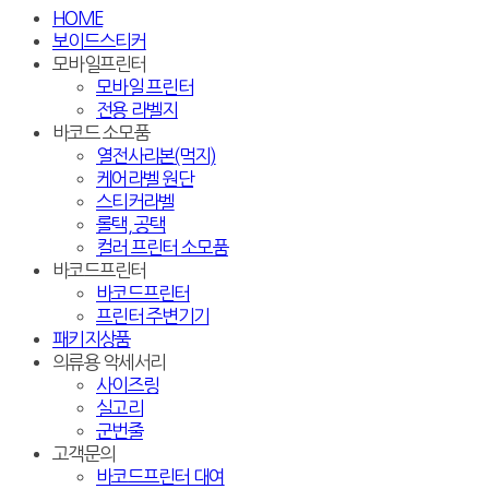
HOME
보이드스티커
모바일프린터
모바일 프린터
전용 라벨지
바코드 소모품
열전사리본(먹지)
케어라벨 원단
스티커라벨
롤택, 공택
컬러 프린터 소모품
바코드프린터
바코드프린터
프린터 주변기기
패키지상품
의류용 악세서리
사이즈링
실고리
군번줄
고객문의
바코드프린터 대여