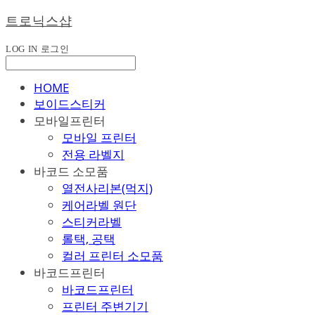
트로닉스샵
LOG IN
로그인
HOME
보이드스티커
모바일프린터
모바일 프린터
전용 라벨지
바코드 소모품
열전사리본(먹지)
케어라벨 원단
스티커라벨
롤택, 공택
컬러 프린터 소모품
바코드프린터
바코드프린터
프린터 주변기기