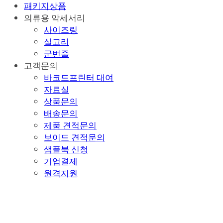
패키지상품
의류용 악세서리
사이즈링
실고리
군번줄
고객문의
바코드프린터 대여
자료실
상품문의
배송문의
제품 견적문의
보이드 견적문의
샘플북 신청
기업결제
원격지원