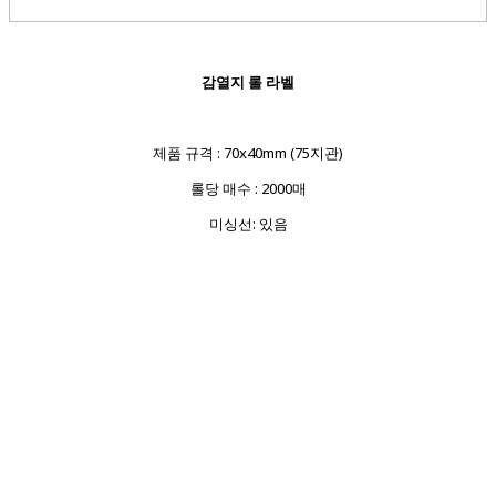
감열지 롤 라벨
제품 규격 : 70x40mm (75지관)
롤당 매수 : 2000매
미싱선: 있음