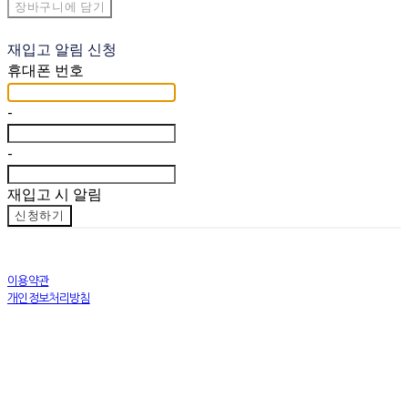
장바구니에 담기
재입고 알림 신청
휴대폰 번호
-
-
재입고 시 알림
신청하기
이용약관
개인정보처리방침
사업자정보확인
상호: 트로닉스(TRONICS) | 대표: 김유석 | 개인정보관리책임자: 김유석 | 전화: 1588-1607 | 이메일:
tronics@tronics.co.kr
주소: 서울시 성동구 성수일로4길 25 710호 | 사업자등록번호:
104-03-42545
| 통신판매:
성동0534호
| 호스팅
제공자: (주)식스샵