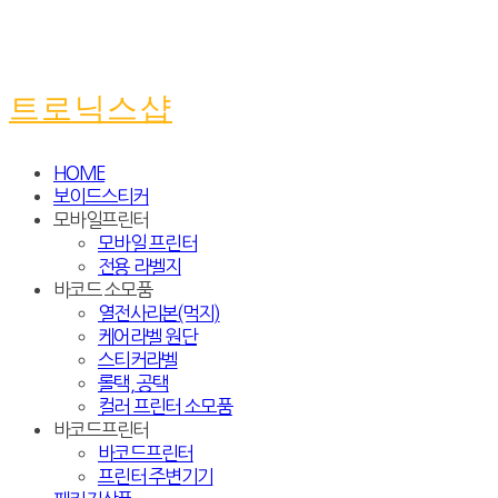
트로닉스샵
HOME
보이드스티커
모바일프린터
모바일 프린터
전용 라벨지
바코드 소모품
열전사리본(먹지)
케어라벨 원단
스티커라벨
롤택, 공택
컬러 프린터 소모품
바코드프린터
바코드프린터
프린터 주변기기