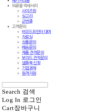
패키지상품
의류용 악세서리
사이즈링
실고리
군번줄
고객문의
바코드프린터 대여
자료실
상품문의
배송문의
제품 견적문의
보이드 견적문의
샘플북 신청
기업결제
원격지원
Search
검색
Log In
로그인
Cart
장바구니