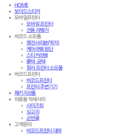
HOME
보이드스티커
모바일프린터
모바일 프린터
전용 라벨지
바코드 소모품
열전사리본(먹지)
케어라벨 원단
스티커라벨
롤택, 공택
컬러 프린터 소모품
바코드프린터
바코드프린터
프린터 주변기기
패키지상품
의류용 악세서리
사이즈링
실고리
군번줄
고객문의
바코드프린터 대여