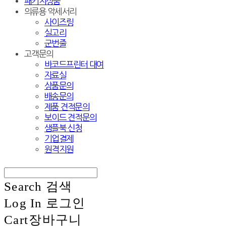
패키지상품
의류용 악세서리
사이즈링
실고리
군번줄
고객문의
바코드프린터 대여
자료실
상품문의
배송문의
제품 견적문의
보이드 견적문의
샘플북 신청
기업결제
원격지원
Search
검색
Log In
로그인
Cart
장바구니