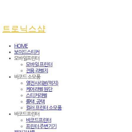
트로닉스샵
HOME
보이드스티커
모바일프린터
모바일 프린터
전용 라벨지
바코드 소모품
열전사리본(먹지)
케어라벨 원단
스티커라벨
롤택, 공택
컬러 프린터 소모품
바코드프린터
바코드프린터
프린터 주변기기