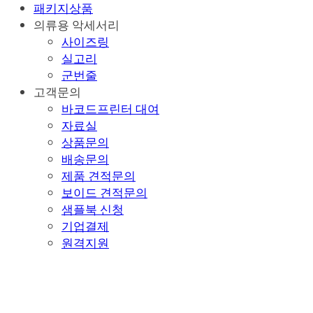
패키지상품
의류용 악세서리
사이즈링
실고리
군번줄
고객문의
바코드프린터 대여
자료실
상품문의
배송문의
제품 견적문의
보이드 견적문의
샘플북 신청
기업결제
원격지원