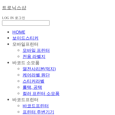
트로닉스샵
LOG IN
로그인
HOME
보이드스티커
모바일프린터
모바일 프린터
전용 라벨지
바코드 소모품
열전사리본(먹지)
케어라벨 원단
스티커라벨
롤택, 공택
컬러 프린터 소모품
바코드프린터
바코드프린터
프린터 주변기기