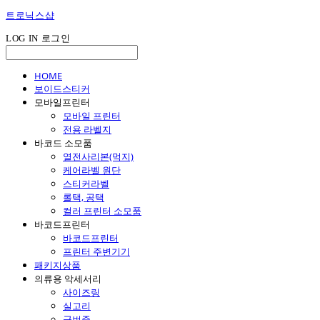
트로닉스샵
LOG IN
로그인
HOME
보이드스티커
모바일프린터
모바일 프린터
전용 라벨지
바코드 소모품
열전사리본(먹지)
케어라벨 원단
스티커라벨
롤택, 공택
컬러 프린터 소모품
바코드프린터
바코드프린터
프린터 주변기기
패키지상품
의류용 악세서리
사이즈링
실고리
군번줄