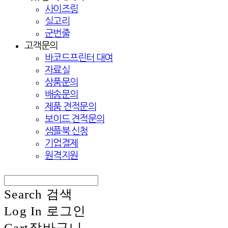
사이즈링
실고리
군번줄
고객문의
바코드프린터 대여
자료실
상품문의
배송문의
제품 견적문의
보이드 견적문의
샘플북 신청
기업결제
원격지원
Search
검색
Log In
로그인
Cart
장바구니