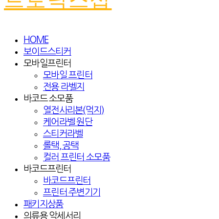
HOME
보이드스티커
모바일프린터
모바일 프린터
전용 라벨지
바코드 소모품
열전사리본(먹지)
케어라벨 원단
스티커라벨
롤택, 공택
컬러 프린터 소모품
바코드프린터
바코드프린터
프린터 주변기기
패키지상품
의류용 악세서리