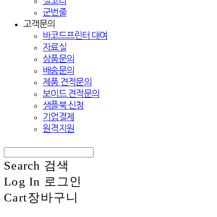
실고리
군번줄
고객문의
바코드프린터 대여
자료실
상품문의
배송문의
제품 견적문의
보이드 견적문의
샘플북 신청
기업결제
원격지원
Search
검색
Log In
로그인
Cart
장바구니