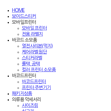
HOME
보이드스티커
모바일프린터
모바일 프린터
전용 라벨지
바코드 소모품
열전사리본(먹지)
케어라벨 원단
스티커라벨
롤택, 공택
컬러 프린터 소모품
바코드프린터
바코드프린터
프린터 주변기기
패키지상품
의류용 악세서리
사이즈링