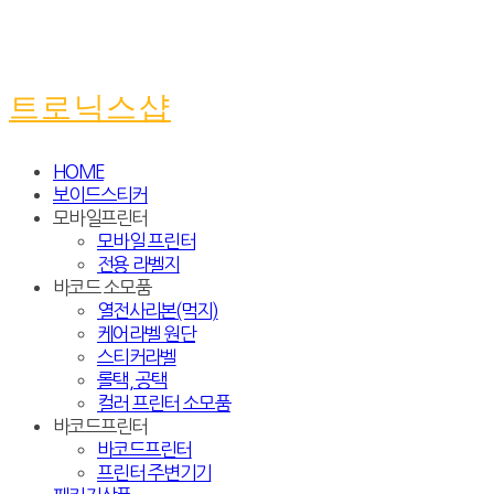
트로닉스샵
HOME
보이드스티커
모바일프린터
모바일 프린터
전용 라벨지
바코드 소모품
열전사리본(먹지)
케어라벨 원단
스티커라벨
롤택, 공택
컬러 프린터 소모품
바코드프린터
바코드프린터
프린터 주변기기