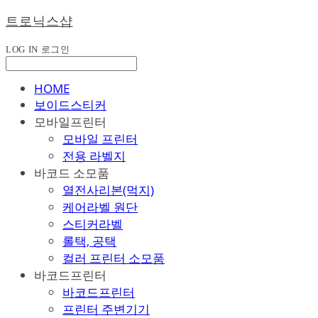
트로닉스샵
LOG IN
로그인
HOME
보이드스티커
모바일프린터
모바일 프린터
전용 라벨지
바코드 소모품
열전사리본(먹지)
케어라벨 원단
스티커라벨
롤택, 공택
컬러 프린터 소모품
바코드프린터
바코드프린터
프린터 주변기기