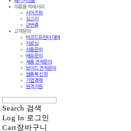
패키지상품
의류용 악세서리
사이즈링
실고리
군번줄
고객문의
바코드프린터 대여
자료실
상품문의
배송문의
제품 견적문의
보이드 견적문의
샘플북 신청
기업결제
원격지원
Search
검색
Log In
로그인
Cart
장바구니