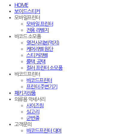
HOME
보이드스티커
모바일프린터
모바일 프린터
전용 라벨지
바코드 소모품
열전사리본(먹지)
케어라벨 원단
스티커라벨
롤택, 공택
컬러 프린터 소모품
바코드프린터
바코드프린터
프린터 주변기기
패키지상품
의류용 악세서리
사이즈링
실고리
군번줄
고객문의
바코드프린터 대여