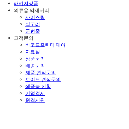
패키지상품
의류용 악세서리
사이즈링
실고리
군번줄
고객문의
바코드프린터 대여
자료실
상품문의
배송문의
제품 견적문의
보이드 견적문의
샘플북 신청
기업결제
원격지원