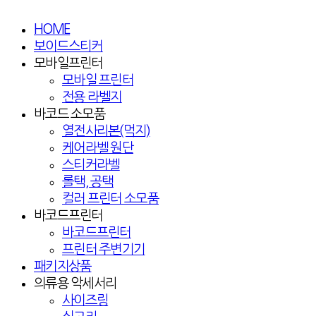
HOME
보이드스티커
모바일프린터
모바일 프린터
전용 라벨지
바코드 소모품
열전사리본(먹지)
케어라벨 원단
스티커라벨
롤택, 공택
컬러 프린터 소모품
바코드프린터
바코드프린터
프린터 주변기기
패키지상품
의류용 악세서리
사이즈링