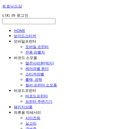
트로닉스샵
LOG IN
로그인
HOME
보이드스티커
모바일프린터
모바일 프린터
전용 라벨지
바코드 소모품
열전사리본(먹지)
케어라벨 원단
스티커라벨
롤택, 공택
컬러 프린터 소모품
바코드프린터
바코드프린터
프린터 주변기기
패키지상품
의류용 악세서리
사이즈링
실고리
군번줄