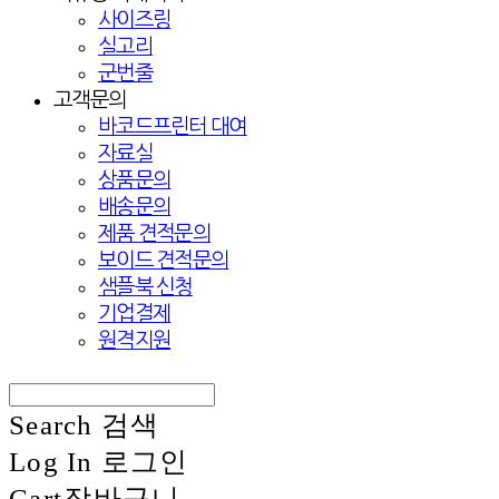
사이즈링
실고리
군번줄
고객문의
바코드프린터 대여
자료실
상품문의
배송문의
제품 견적문의
보이드 견적문의
샘플북 신청
기업결제
원격지원
Search
검색
Log In
로그인
Cart
장바구니