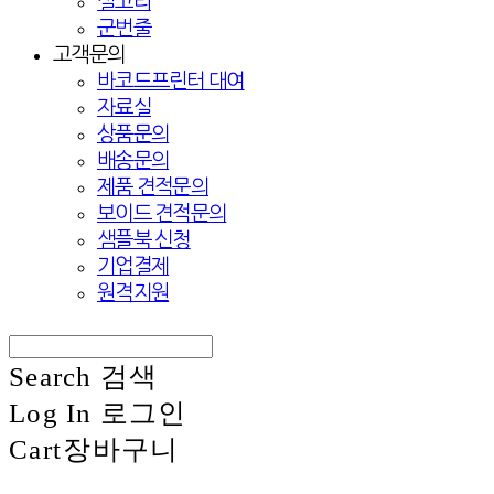
실고리
군번줄
고객문의
바코드프린터 대여
자료실
상품문의
배송문의
제품 견적문의
보이드 견적문의
샘플북 신청
기업결제
원격지원
Search
검색
Log In
로그인
Cart
장바구니