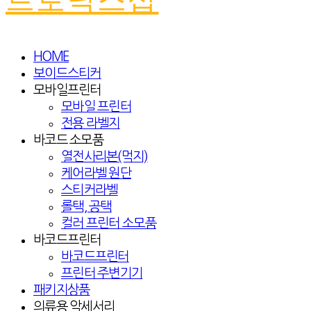
HOME
보이드스티커
모바일프린터
모바일 프린터
전용 라벨지
바코드 소모품
열전사리본(먹지)
케어라벨 원단
스티커라벨
롤택, 공택
컬러 프린터 소모품
바코드프린터
바코드프린터
프린터 주변기기
패키지상품
의류용 악세서리