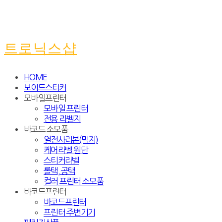
트로닉스샵
HOME
보이드스티커
모바일프린터
모바일 프린터
전용 라벨지
바코드 소모품
열전사리본(먹지)
케어라벨 원단
스티커라벨
롤택, 공택
컬러 프린터 소모품
바코드프린터
바코드프린터
프린터 주변기기