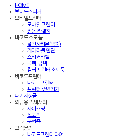
HOME
보이드스티커
모바일프린터
모바일 프린터
전용 라벨지
바코드 소모품
열전사리본(먹지)
케어라벨 원단
스티커라벨
롤택, 공택
컬러 프린터 소모품
바코드프린터
바코드프린터
프린터 주변기기
패키지상품
의류용 악세서리
사이즈링
실고리
군번줄
고객문의
바코드프린터 대여