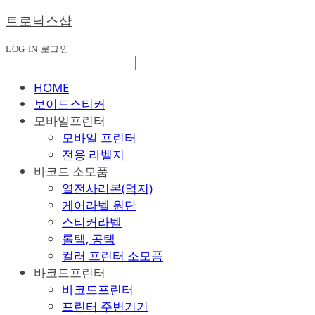
트로닉스샵
LOG IN
로그인
HOME
보이드스티커
모바일프린터
모바일 프린터
전용 라벨지
바코드 소모품
열전사리본(먹지)
케어라벨 원단
스티커라벨
롤택, 공택
컬러 프린터 소모품
바코드프린터
바코드프린터
프린터 주변기기