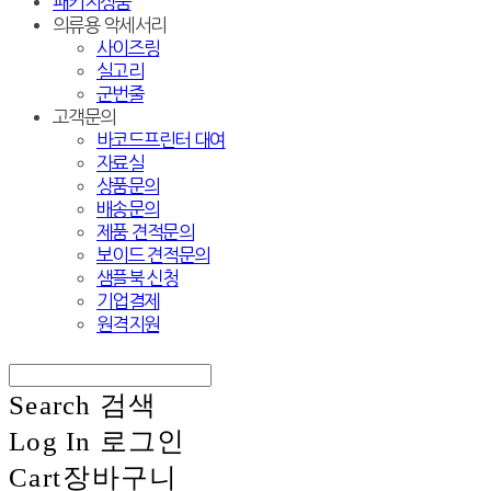
패키지상품
의류용 악세서리
사이즈링
실고리
군번줄
고객문의
바코드프린터 대여
자료실
상품문의
배송문의
제품 견적문의
보이드 견적문의
샘플북 신청
기업결제
원격지원
Search
검색
Log In
로그인
Cart
장바구니