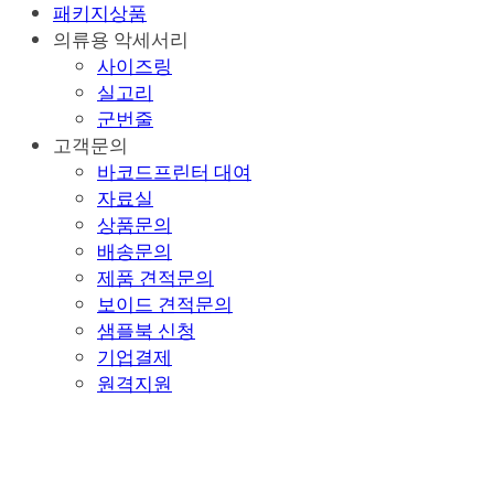
패키지상품
의류용 악세서리
사이즈링
실고리
군번줄
고객문의
바코드프린터 대여
자료실
상품문의
배송문의
제품 견적문의
보이드 견적문의
샘플북 신청
기업결제
원격지원