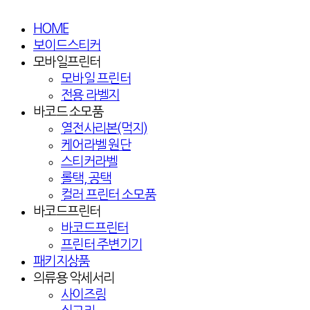
HOME
보이드스티커
모바일프린터
모바일 프린터
전용 라벨지
바코드 소모품
열전사리본(먹지)
케어라벨 원단
스티커라벨
롤택, 공택
컬러 프린터 소모품
바코드프린터
바코드프린터
프린터 주변기기
패키지상품
의류용 악세서리
사이즈링