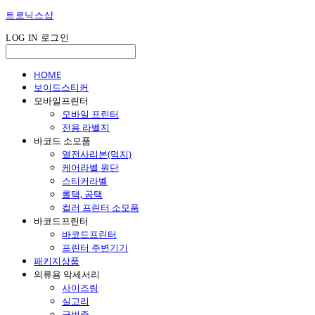
트로닉스샵
LOG IN
로그인
HOME
보이드스티커
모바일프린터
모바일 프린터
전용 라벨지
바코드 소모품
열전사리본(먹지)
케어라벨 원단
스티커라벨
롤택, 공택
컬러 프린터 소모품
바코드프린터
바코드프린터
프린터 주변기기
패키지상품
의류용 악세서리
사이즈링
실고리
군번줄