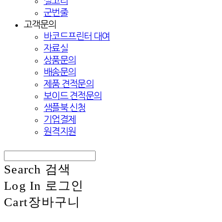
실고리
군번줄
고객문의
바코드프린터 대여
자료실
상품문의
배송문의
제품 견적문의
보이드 견적문의
샘플북 신청
기업결제
원격지원
Search
검색
Log In
로그인
Cart
장바구니