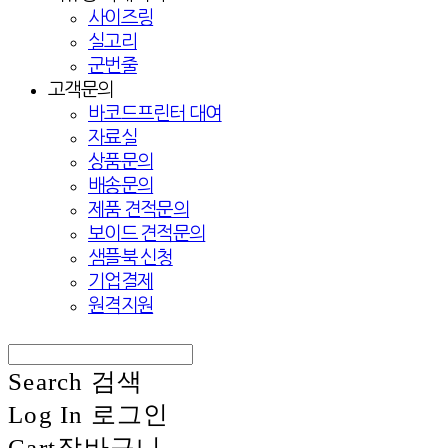
사이즈링
실고리
군번줄
고객문의
바코드프린터 대여
자료실
상품문의
배송문의
제품 견적문의
보이드 견적문의
샘플북 신청
기업결제
원격지원
Search
검색
Log In
로그인
Cart
장바구니