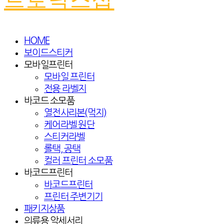
HOME
보이드스티커
모바일프린터
모바일 프린터
전용 라벨지
바코드 소모품
열전사리본(먹지)
케어라벨 원단
스티커라벨
롤택, 공택
컬러 프린터 소모품
바코드프린터
바코드프린터
프린터 주변기기
패키지상품
의류용 악세서리