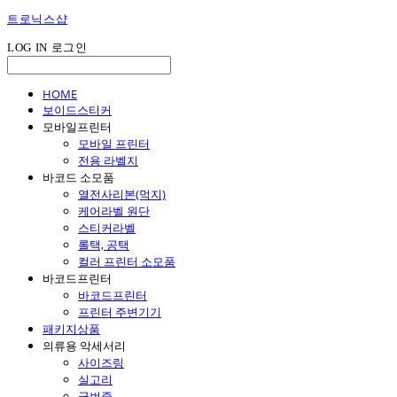
트로닉스샵
LOG IN
로그인
HOME
보이드스티커
모바일프린터
모바일 프린터
전용 라벨지
바코드 소모품
열전사리본(먹지)
케어라벨 원단
스티커라벨
롤택, 공택
컬러 프린터 소모품
바코드프린터
바코드프린터
프린터 주변기기
패키지상품
의류용 악세서리
사이즈링
실고리
군번줄