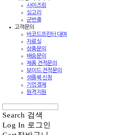
사이즈링
실고리
군번줄
고객문의
바코드프린터 대여
자료실
상품문의
배송문의
제품 견적문의
보이드 견적문의
샘플북 신청
기업결제
원격지원
Search
검색
Log In
로그인
Cart
장바구니