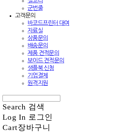
실고리
군번줄
고객문의
바코드프린터 대여
자료실
상품문의
배송문의
제품 견적문의
보이드 견적문의
샘플북 신청
기업결제
원격지원
Search
검색
Log In
로그인
Cart
장바구니