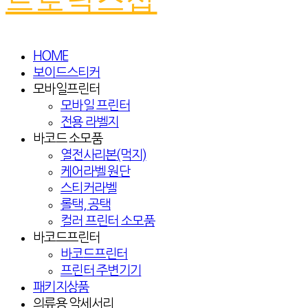
HOME
보이드스티커
모바일프린터
모바일 프린터
전용 라벨지
바코드 소모품
열전사리본(먹지)
케어라벨 원단
스티커라벨
롤택, 공택
컬러 프린터 소모품
바코드프린터
바코드프린터
프린터 주변기기
패키지상품
의류용 악세서리