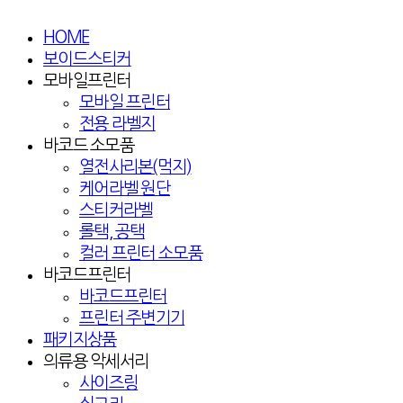
HOME
보이드스티커
모바일프린터
모바일 프린터
전용 라벨지
바코드 소모품
열전사리본(먹지)
케어라벨 원단
스티커라벨
롤택, 공택
컬러 프린터 소모품
바코드프린터
바코드프린터
프린터 주변기기
패키지상품
의류용 악세서리
사이즈링