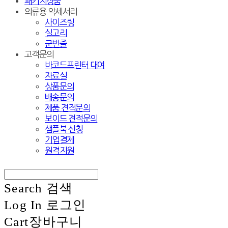
패키지상품
의류용 악세서리
사이즈링
실고리
군번줄
고객문의
바코드프린터 대여
자료실
상품문의
배송문의
제품 견적문의
보이드 견적문의
샘플북 신청
기업결제
원격지원
Search
검색
Log In
로그인
Cart
장바구니