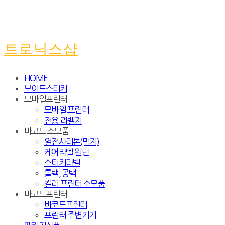
트로닉스샵
HOME
보이드스티커
모바일프린터
모바일 프린터
전용 라벨지
바코드 소모품
열전사리본(먹지)
케어라벨 원단
스티커라벨
롤택, 공택
컬러 프린터 소모품
바코드프린터
바코드프린터
프린터 주변기기