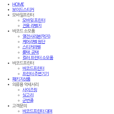
HOME
보이드스티커
모바일프린터
모바일 프린터
전용 라벨지
바코드 소모품
열전사리본(먹지)
케어라벨 원단
스티커라벨
롤택, 공택
컬러 프린터 소모품
바코드프린터
바코드프린터
프린터 주변기기
패키지상품
의류용 악세서리
사이즈링
실고리
군번줄
고객문의
바코드프린터 대여