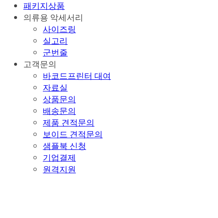
패키지상품
의류용 악세서리
사이즈링
실고리
군번줄
고객문의
바코드프린터 대여
자료실
상품문의
배송문의
제품 견적문의
보이드 견적문의
샘플북 신청
기업결제
원격지원