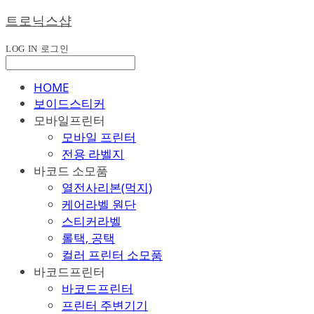
트로닉스샵
LOG IN
로그인
HOME
보이드스티커
모바일프린터
모바일 프린터
전용 라벨지
바코드 소모품
열전사리본(먹지)
케어라벨 원단
스티커라벨
롤택, 공택
컬러 프린터 소모품
바코드프린터
바코드프린터
프린터 주변기기