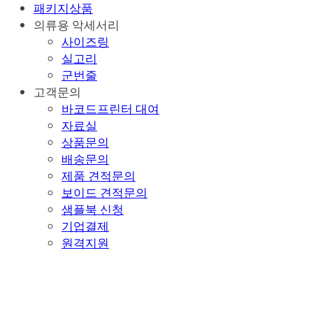
패키지상품
의류용 악세서리
사이즈링
실고리
군번줄
고객문의
바코드프린터 대여
자료실
상품문의
배송문의
제품 견적문의
보이드 견적문의
샘플북 신청
기업결제
원격지원