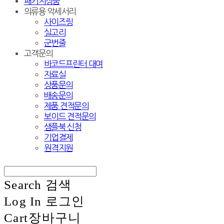
패키지상품
의류용 악세서리
사이즈링
실고리
군번줄
고객문의
바코드프린터 대여
자료실
상품문의
배송문의
제품 견적문의
보이드 견적문의
샘플북 신청
기업결제
원격지원
Search
검색
Log In
로그인
Cart
장바구니