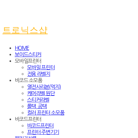
트로닉스샵
HOME
보이드스티커
모바일프린터
모바일 프린터
전용 라벨지
바코드 소모품
열전사리본(먹지)
케어라벨 원단
스티커라벨
롤택, 공택
컬러 프린터 소모품
바코드프린터
바코드프린터
프린터 주변기기