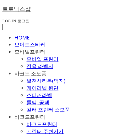
트로닉스샵
LOG IN
로그인
HOME
보이드스티커
모바일프린터
모바일 프린터
전용 라벨지
바코드 소모품
열전사리본(먹지)
케어라벨 원단
스티커라벨
롤택, 공택
컬러 프린터 소모품
바코드프린터
바코드프린터
프린터 주변기기