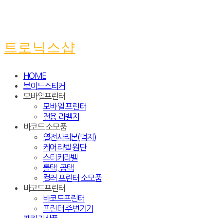
트로닉스샵
HOME
보이드스티커
모바일프린터
모바일 프린터
전용 라벨지
바코드 소모품
열전사리본(먹지)
케어라벨 원단
스티커라벨
롤택, 공택
컬러 프린터 소모품
바코드프린터
바코드프린터
프린터 주변기기