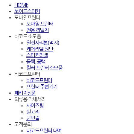
HOME
보이드스티커
모바일프린터
모바일 프린터
전용 라벨지
바코드 소모품
열전사리본(먹지)
케어라벨 원단
스티커라벨
롤택, 공택
컬러 프린터 소모품
바코드프린터
바코드프린터
프린터 주변기기
패키지상품
의류용 악세서리
사이즈링
실고리
군번줄
고객문의
바코드프린터 대여