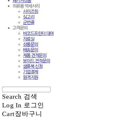
패키지상품
의류용 악세서리
사이즈링
실고리
군번줄
고객문의
바코드프린터 대여
자료실
상품문의
배송문의
제품 견적문의
보이드 견적문의
샘플북 신청
기업결제
원격지원
Search
검색
Log In
로그인
Cart
장바구니