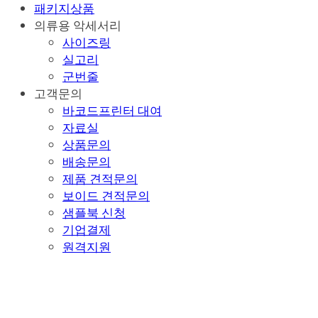
패키지상품
의류용 악세서리
사이즈링
실고리
군번줄
고객문의
바코드프린터 대여
자료실
상품문의
배송문의
제품 견적문의
보이드 견적문의
샘플북 신청
기업결제
원격지원