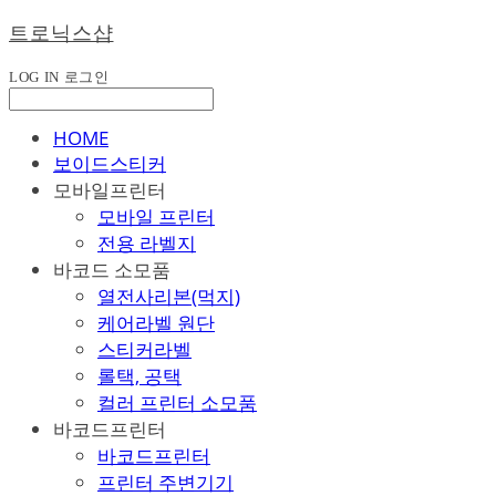
트로닉스샵
LOG IN
로그인
HOME
보이드스티커
모바일프린터
모바일 프린터
전용 라벨지
바코드 소모품
열전사리본(먹지)
케어라벨 원단
스티커라벨
롤택, 공택
컬러 프린터 소모품
바코드프린터
바코드프린터
프린터 주변기기