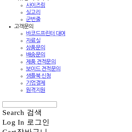
사이즈링
실고리
군번줄
고객문의
바코드프린터 대여
자료실
상품문의
배송문의
제품 견적문의
보이드 견적문의
샘플북 신청
기업결제
원격지원
Search
검색
Log In
로그인
Cart
장바구니