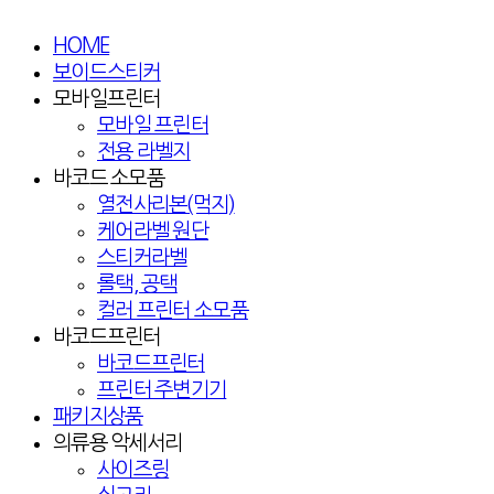
HOME
보이드스티커
모바일프린터
모바일 프린터
전용 라벨지
바코드 소모품
열전사리본(먹지)
케어라벨 원단
스티커라벨
롤택, 공택
컬러 프린터 소모품
바코드프린터
바코드프린터
프린터 주변기기
패키지상품
의류용 악세서리
사이즈링