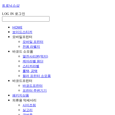
트로닉스샵
LOG IN
로그인
HOME
보이드스티커
모바일프린터
모바일 프린터
전용 라벨지
바코드 소모품
열전사리본(먹지)
케어라벨 원단
스티커라벨
롤택, 공택
컬러 프린터 소모품
바코드프린터
바코드프린터
프린터 주변기기
패키지상품
의류용 악세서리
사이즈링
실고리
군번줄