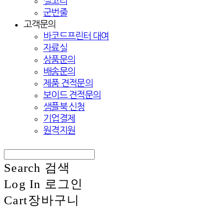
실고리
군번줄
고객문의
바코드프린터 대여
자료실
상품문의
배송문의
제품 견적문의
보이드 견적문의
샘플북 신청
기업결제
원격지원
Search
검색
Log In
로그인
Cart
장바구니