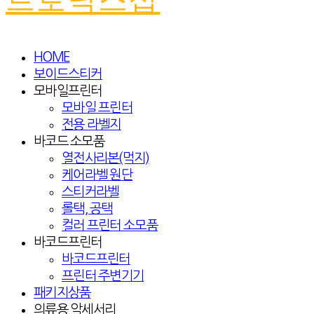
HOME
보이드스티커
모바일프린터
모바일 프린터
전용 라벨지
바코드 소모품
열전사리본(먹지)
케어라벨 원단
스티커라벨
롤택, 공택
컬러 프린터 소모품
바코드프린터
바코드프린터
프린터 주변기기
패키지상품
의류용 악세서리