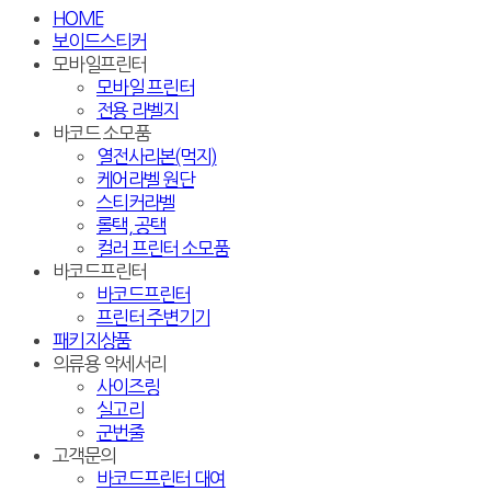
HOME
보이드스티커
모바일프린터
모바일 프린터
전용 라벨지
바코드 소모품
열전사리본(먹지)
케어라벨 원단
스티커라벨
롤택, 공택
컬러 프린터 소모품
바코드프린터
바코드프린터
프린터 주변기기
패키지상품
의류용 악세서리
사이즈링
실고리
군번줄
고객문의
바코드프린터 대여