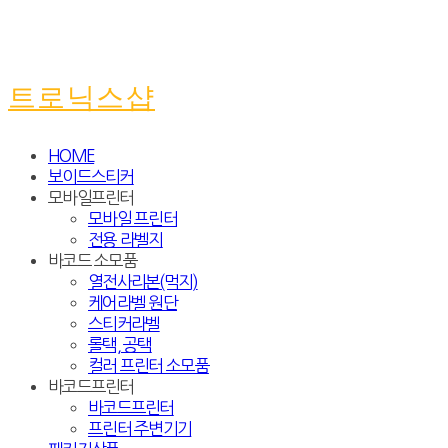
트로닉스샵
HOME
보이드스티커
모바일프린터
모바일 프린터
전용 라벨지
바코드 소모품
열전사리본(먹지)
케어라벨 원단
스티커라벨
롤택, 공택
컬러 프린터 소모품
바코드프린터
바코드프린터
프린터 주변기기