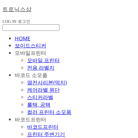
트로닉스샵
LOG IN
로그인
HOME
보이드스티커
모바일프린터
모바일 프린터
전용 라벨지
바코드 소모품
열전사리본(먹지)
케어라벨 원단
스티커라벨
롤택, 공택
컬러 프린터 소모품
바코드프린터
바코드프린터
프린터 주변기기