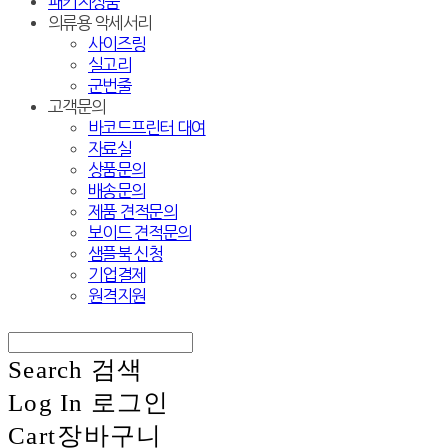
패키지상품
의류용 악세서리
사이즈링
실고리
군번줄
고객문의
바코드프린터 대여
자료실
상품문의
배송문의
제품 견적문의
보이드 견적문의
샘플북 신청
기업결제
원격지원
Search
검색
Log In
로그인
Cart
장바구니