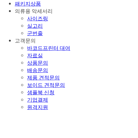
패키지상품
의류용 악세서리
사이즈링
실고리
군번줄
고객문의
바코드프린터 대여
자료실
상품문의
배송문의
제품 견적문의
보이드 견적문의
샘플북 신청
기업결제
원격지원