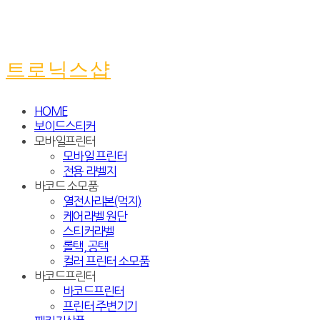
트로닉스샵
HOME
보이드스티커
모바일프린터
모바일 프린터
전용 라벨지
바코드 소모품
열전사리본(먹지)
케어라벨 원단
스티커라벨
롤택, 공택
컬러 프린터 소모품
바코드프린터
바코드프린터
프린터 주변기기