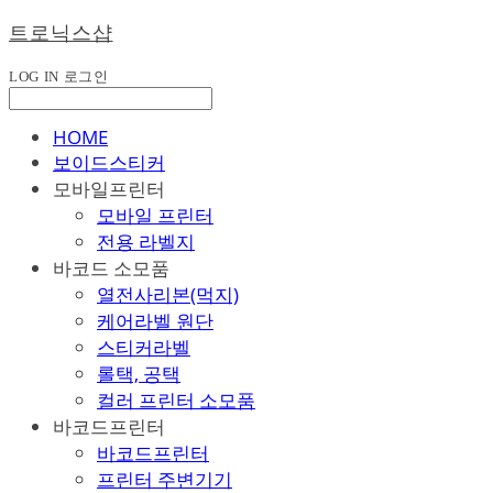
트로닉스샵
LOG IN
로그인
HOME
보이드스티커
모바일프린터
모바일 프린터
전용 라벨지
바코드 소모품
열전사리본(먹지)
케어라벨 원단
스티커라벨
롤택, 공택
컬러 프린터 소모품
바코드프린터
바코드프린터
프린터 주변기기