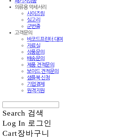
패키지상품
의류용 악세서리
사이즈링
실고리
군번줄
고객문의
바코드프린터 대여
자료실
상품문의
배송문의
제품 견적문의
보이드 견적문의
샘플북 신청
기업결제
원격지원
Search
검색
Log In
로그인
Cart
장바구니