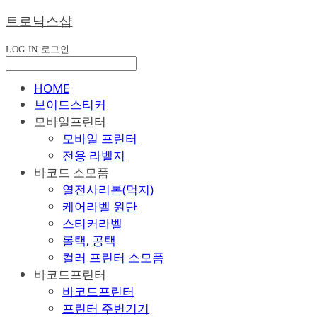
트로닉스샵
LOG IN
로그인
HOME
보이드스티커
모바일프린터
모바일 프린터
전용 라벨지
바코드 소모품
열전사리본(먹지)
케어라벨 원단
스티커라벨
롤택, 공택
컬러 프린터 소모품
바코드프린터
바코드프린터
프린터 주변기기