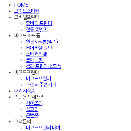
HOME
보이드스티커
모바일프린터
모바일 프린터
전용 라벨지
바코드 소모품
열전사리본(먹지)
케어라벨 원단
스티커라벨
롤택, 공택
컬러 프린터 소모품
바코드프린터
바코드프린터
프린터 주변기기
패키지상품
의류용 악세서리
사이즈링
실고리
군번줄
고객문의
바코드프린터 대여