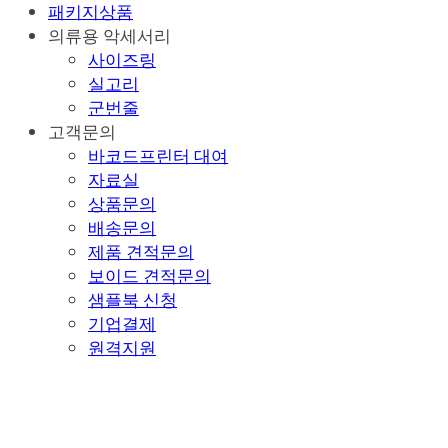
패키지상품
의류용 악세서리
사이즈링
실고리
군번줄
고객문의
바코드프린터 대여
자료실
상품문의
배송문의
제품 견적문의
보이드 견적문의
샘플북 신청
기업결제
원격지원